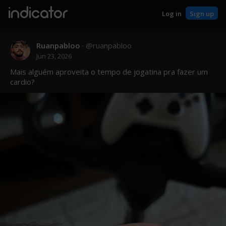
indicator
Log in
Sign up
Ruanpabloo
· @
ruanpabloo
Jun 23, 2026
Mais alguém aproveita o tempo de jogatina pra fazer um 
cardio?